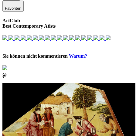
Favoriten
ArtClub
Best Contemporary Atists
Sie können nicht kommentieren
Warum?
℘