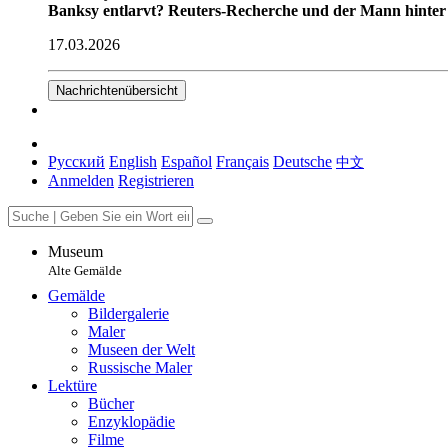
Banksy entlarvt? Reuters-Recherche und der Mann hinter
17.03.2026
Nachrichtenübersicht
Русский
English
Español
Français
Deutsche
中文
Anmelden
Registrieren
Museum
Alte Gemälde
Gemälde
Bildergalerie
Maler
Museen der Welt
Russische Maler
Lektüre
Bücher
Enzyklopädie
Filme