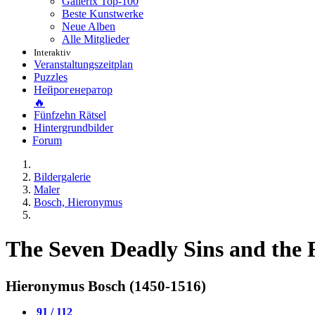
Gallerix Top-100
Beste Kunstwerke
Neue Alben
Alle Mitglieder
Interaktiv
Veranstaltungszeitplan
Puzzles
Нейрогенератор
🔥
Fünfzehn Rätsel
Hintergrundbilder
Forum
Bildergalerie
Maler
Bosch, Hieronymus
The Seven Deadly Sins and the 
Hieronymus Bosch (1450-1516)
91 / 112