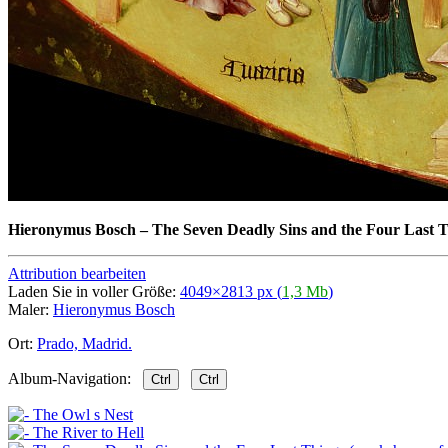
Hieronymus Bosch
–
The Seven Deadly Sins and the Four Last T
Attribution bearbeiten
Laden Sie in voller Größe:
4049×2813 px (
1,3 Mb
)
Maler:
Hieronymus Bosch
Ort:
Prado, Madrid.
Album-Navigation:
Ctrl
Ctrl