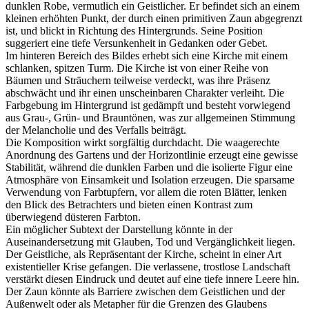
dunklen Robe, vermutlich ein Geistlicher. Er befindet sich an einem
kleinen erhöhten Punkt, der durch einen primitiven Zaun abgegrenzt
ist, und blickt in Richtung des Hintergrunds. Seine Position
suggeriert eine tiefe Versunkenheit in Gedanken oder Gebet.
Im hinteren Bereich des Bildes erhebt sich eine Kirche mit einem
schlanken, spitzen Turm. Die Kirche ist von einer Reihe von
Bäumen und Sträuchern teilweise verdeckt, was ihre Präsenz
abschwächt und ihr einen unscheinbaren Charakter verleiht. Die
Farbgebung im Hintergrund ist gedämpft und besteht vorwiegend
aus Grau-, Grün- und Brauntönen, was zur allgemeinen Stimmung
der Melancholie und des Verfalls beiträgt.
Die Komposition wirkt sorgfältig durchdacht. Die waagerechte
Anordnung des Gartens und der Horizontlinie erzeugt eine gewisse
Stabilität, während die dunklen Farben und die isolierte Figur eine
Atmosphäre von Einsamkeit und Isolation erzeugen. Die sparsame
Verwendung von Farbtupfern, vor allem die roten Blätter, lenken
den Blick des Betrachters und bieten einen Kontrast zum
überwiegend düsteren Farbton.
Ein möglicher Subtext der Darstellung könnte in der
Auseinandersetzung mit Glauben, Tod und Vergänglichkeit liegen.
Der Geistliche, als Repräsentant der Kirche, scheint in einer Art
existentieller Krise gefangen. Die verlassene, trostlose Landschaft
verstärkt diesen Eindruck und deutet auf eine tiefe innere Leere hin.
Der Zaun könnte als Barriere zwischen dem Geistlichen und der
Außenwelt oder als Metapher für die Grenzen des Glaubens