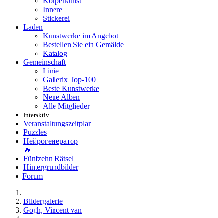
Körperkunst
Innere
Stickerei
Laden
Kunstwerke im Angebot
Bestellen Sie ein Gemälde
Katalog
Gemeinschaft
Linie
Gallerix Top-100
Beste Kunstwerke
Neue Alben
Alle Mitglieder
Interaktiv
Veranstaltungszeitplan
Puzzles
Нейрогенератор
🔥
Fünfzehn Rätsel
Hintergrundbilder
Forum
Bildergalerie
Gogh, Vincent van