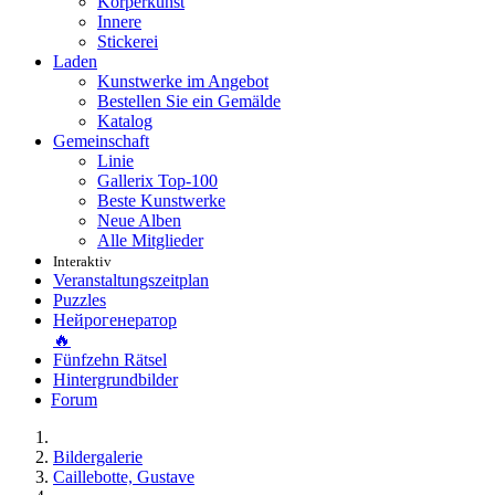
Körperkunst
Innere
Stickerei
Laden
Kunstwerke im Angebot
Bestellen Sie ein Gemälde
Katalog
Gemeinschaft
Linie
Gallerix Top-100
Beste Kunstwerke
Neue Alben
Alle Mitglieder
Interaktiv
Veranstaltungszeitplan
Puzzles
Нейрогенератор
🔥
Fünfzehn Rätsel
Hintergrundbilder
Forum
Bildergalerie
Caillebotte, Gustave