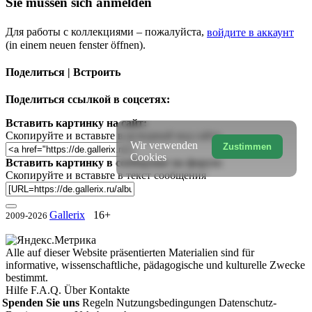
Sie müssen sich anmelden
Для работы с коллекциями – пожалуйста,
войдите в аккаунт
(in einem neuen fenster öffnen).
Поделиться | Встроить
Поделиться ссылкой в соцсетях:
Вставить картинку на сайт:
Скопируйте и вставьте в исходный код сайта
Wir verwenden
Zustimmen
Cookies
Вставить картинку в сообщение на форум:
Скопируйте и вставьте в текст сообщения
Gallerix
16+
2009-2026
Alle auf dieser Website präsentierten Materialien sind für
informative, wissenschaftliche, pädagogische und kulturelle Zwecke
bestimmt.
Hilfe
F.A.Q.
Über
Kontakte
Spenden Sie uns
Regeln
Nutzungsbedingungen
Datenschutz-