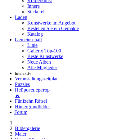
Körperkunst
Innere
Stickerei
Laden
Kunstwerke im Angebot
Bestellen Sie ein Gemälde
Katalog
Gemeinschaft
Linie
Gallerix Top-100
Beste Kunstwerke
Neue Alben
Alle Mitglieder
Interaktiv
Veranstaltungszeitplan
Puzzles
Нейрогенератор
🔥
Fünfzehn Rätsel
Hintergrundbilder
Forum
Bildergalerie
Maler