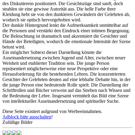
des Diskutierens positioniert. Die Gesichtszüge sind sanft, doch
strahlen sie eine gewisse Autorität aus. Die helle Farbe ihrer
Kleidung hebt sie von den dunkleren Gewändern der Gelehrten ab,
wodurch sie optisch hervorgehoben wird.
Der dunkle Hintergrund lenkt die Aufmerksamkeit unmittelbar auf
die Personen und verstärkt den Eindruck einer intimen Begegnung.
Die Beleuchtung ist dramatisch und akzentuiert die Gesichter und
Hände der Beteiligten, wodurch die emotionale Intensität der Szene
betont wird.
Ein möglicher Subtext dieser Darstellung könnte die
Auseinandersetzung zwischen Jugend und Alter, zwischen neuer
Weisheit und etablierter Tradition sein. Die junge Person
repräsentiert möglicherweise eine neue Perspektive oder eine
Herausforderung für die bestehenden Lehren. Die konzentrierten
Gesichter der Gelehrten deuten auf eine lebhafte Debatte hin, in der
die junge Person eine bedeutende Rolle spielt. Die Darstellung der
Schriftrollen und Bücher verweist auf das Streben nach Wissen und
die Bedeutung der Lehre. Insgesamt vermittelt das Bild eine Szene
von intellektueller Auseinandersetzung und spiritueller Suche.
Diese Seite existiert aufgrund von Werbeeinnahmen.
Adblock bitte ausschalten
!
Zufällige Bilder