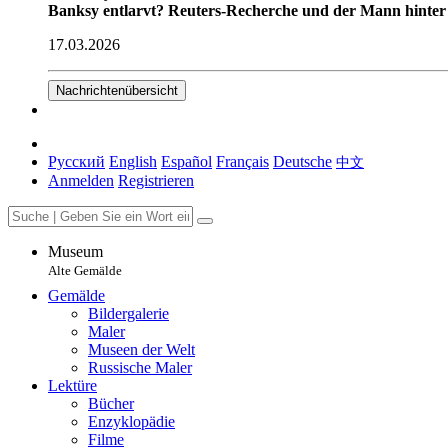
Banksy entlarvt? Reuters-Recherche und der Mann hinter
17.03.2026
Nachrichtenübersicht
Русский
English
Español
Français
Deutsche
中文
Anmelden
Registrieren
Museum
Alte Gemälde
Gemälde
Bildergalerie
Maler
Museen der Welt
Russische Maler
Lektüre
Bücher
Enzyklopädie
Filme