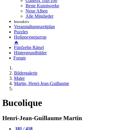
Gallerix Top-100
Beste Kunstwerke
Neue Alben
Alle Mitglieder
Interaktiv
Veranstaltungszeitplan
Puzzles
Нейрогенератор
🔥
Fünfzehn Rätsel
Hintergrundbilder
Forum
Bildergalerie
Maler
Martin, Henri-Jean-Guillaume
Bucolique
Henri-Jean-Guillaume Martin
181 / 418