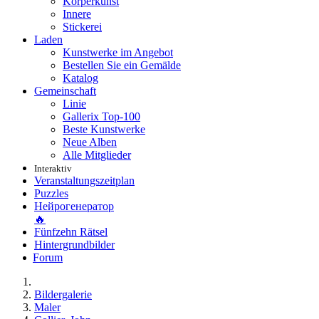
Körperkunst
Innere
Stickerei
Laden
Kunstwerke im Angebot
Bestellen Sie ein Gemälde
Katalog
Gemeinschaft
Linie
Gallerix Top-100
Beste Kunstwerke
Neue Alben
Alle Mitglieder
Interaktiv
Veranstaltungszeitplan
Puzzles
Нейрогенератор
🔥
Fünfzehn Rätsel
Hintergrundbilder
Forum
Bildergalerie
Maler