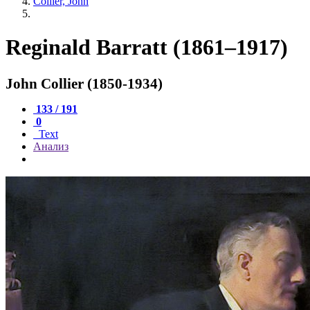
Collier, John
Reginald Barratt (1861–1917)
John Collier (1850-1934)
133 / 191
0
Text
Анализ