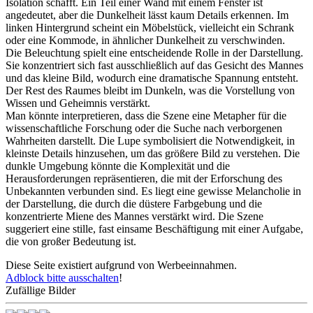
Isolation schafft. Ein Teil einer Wand mit einem Fenster ist
angedeutet, aber die Dunkelheit lässt kaum Details erkennen. Im
linken Hintergrund scheint ein Möbelstück, vielleicht ein Schrank
oder eine Kommode, in ähnlicher Dunkelheit zu verschwinden.
Die Beleuchtung spielt eine entscheidende Rolle in der Darstellung.
Sie konzentriert sich fast ausschließlich auf das Gesicht des Mannes
und das kleine Bild, wodurch eine dramatische Spannung entsteht.
Der Rest des Raumes bleibt im Dunkeln, was die Vorstellung von
Wissen und Geheimnis verstärkt.
Man könnte interpretieren, dass die Szene eine Metapher für die
wissenschaftliche Forschung oder die Suche nach verborgenen
Wahrheiten darstellt. Die Lupe symbolisiert die Notwendigkeit, in
kleinste Details hinzusehen, um das größere Bild zu verstehen. Die
dunkle Umgebung könnte die Komplexität und die
Herausforderungen repräsentieren, die mit der Erforschung des
Unbekannten verbunden sind. Es liegt eine gewisse Melancholie in
der Darstellung, die durch die düstere Farbgebung und die
konzentrierte Miene des Mannes verstärkt wird. Die Szene
suggeriert eine stille, fast einsame Beschäftigung mit einer Aufgabe,
die von großer Bedeutung ist.
Diese Seite existiert aufgrund von Werbeeinnahmen.
Adblock bitte ausschalten
!
Zufällige Bilder