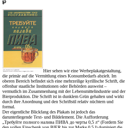
℘
Hier sehen wir eine Werbeplakatgestaltung,
die primär auf die Vermittlung eines Konsumbedarfs abzielt. Im
oberen Bereich befindet sich eine mehrzeilige kyrillische Schrift, die
offenbar staatliche Institutionen oder Behörden ausweist –
vermutlich im Zusammenhang mit der Lebensmittelindustrie und der
Bierproduktion. Die Schrift ist in dunklem Grün gehalten und wirkt
durch ihre Anordnung und den Schriftstil relativ nüchtern und
formal.
Der eigentliche Blickfang des Plakats ist jedoch das
darunterliegende Text- und Bildelement. Die Aufforderung
„Требуйте полного налива ПИВА до черты 0,5 л“ (Fordern Sie
den vollen Einschenk von BIER bis zur Marke 0,5 l) dominiert die