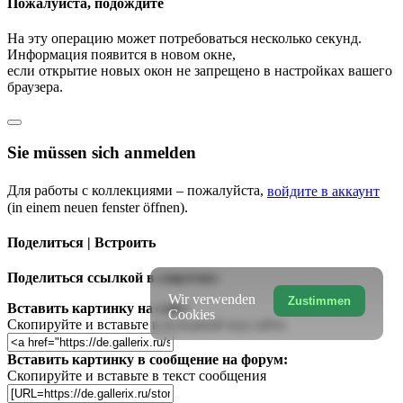
Пожалуйста, подождите
На эту операцию может потребоваться несколько секунд.
Информация появится в новом окне,
если открытие новых окон не запрещено в настройках вашего
браузера.
Sie müssen sich anmelden
Для работы с коллекциями – пожалуйста,
войдите в аккаунт
(in einem neuen fenster öffnen).
Поделиться | Встроить
Поделиться ссылкой в соцсетях:
Wir verwenden
Zustimmen
Вставить картинку на сайт:
Cookies
Скопируйте и вставьте в исходный код сайта
Вставить картинку в сообщение на форум:
Скопируйте и вставьте в текст сообщения