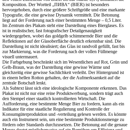
Komposition. Der Wortteil „ПИВА“ (BIER) ist besonders
hervorgehoben, durch eine größere Schriftgröße und eine markante
Typografie, die eine gewisse Dynamik vermittelt. Die Betonung
liegt auf der Forderung nach einer bestimmten Menge – 0,5 Liter.
Im Zentrum des Plakats steht eine Darstellung eines Bierglases. Es
ist in realistischer, fast fotografischer Detailgenauigkeit
wiedergegeben, wobei das goldgelb schimmernde Bier und die
Reflektionen auf der Glasoberfläche deutlich erkennbar sind. Die
Darstellung ist nicht idealisiert; das Glas ist randvoll gefüllt, fast bis
zur Markierung, was die Forderung nach der vollen Füllmenge
visuell untermauert.
Die Farbgebung beschränkt sich im Wesentlichen auf Rot, Grün und
Gelb-Braun, was der Darstellung eine gewisse Wärme und
gleichzeitig eine gewisse Sachlichkeit verleiht. Der Hintergrund ist
in einem hellen Rotton gehalten, der die Aufmerksamkeit auf die
zentrale Botschaft lenkt.
Als Subtext lässt sich eine ideologische Komponente erkennen. Das
Plakat ist nicht nur eine reine Produktwerbung, sondern trägt auch
den Stempel einer staatlich kontrollierten Wirtschaft. Die
Aufforderung, eine bestimmte Menge Bier zu fordern, kann als ein
Indikator für eine staatliche Regulierung und Kontrolle der
Konsumgüterproduktion und -verteilung gelesen werden. Es könnte
auch ein Instrument sein, um eine bestimmte Produktionsmenge zu
fördern oder Standards durchzusetzen. Die Betonung auf die genaue
Menge deutet möglicherweise auf ein Bemühen um Effizienz und