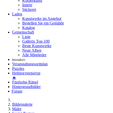
Körperkunst
Innere
Stickerei
Laden
Kunstwerke im Angebot
Bestellen Sie ein Gemälde
Katalog
Gemeinschaft
Linie
Gallerix Top-100
Beste Kunstwerke
Neue Alben
Alle Mitglieder
Interaktiv
Veranstaltungszeitplan
Puzzles
Нейрогенератор
🔥
Fünfzehn Rätsel
Hintergrundbilder
Forum
Bildergalerie
Maler