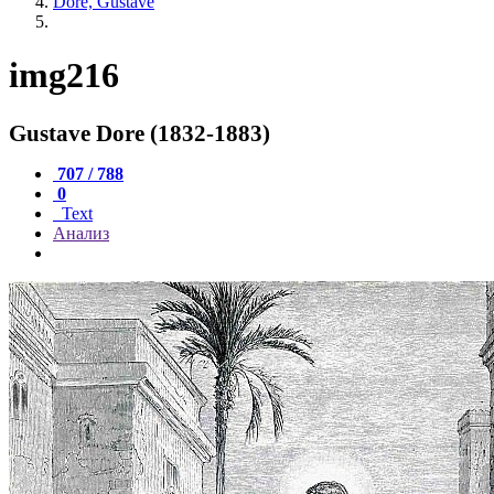
Dore, Gustave
img216
Gustave Dore (1832-1883)
707 / 788
0
Text
Анализ