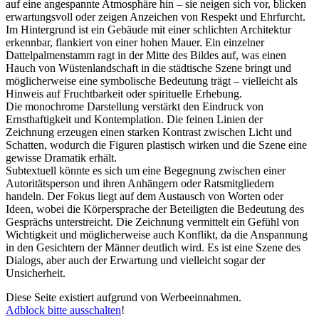
auf eine angespannte Atmosphäre hin – sie neigen sich vor, blicken
erwartungsvoll oder zeigen Anzeichen von Respekt und Ehrfurcht.
Im Hintergrund ist ein Gebäude mit einer schlichten Architektur
erkennbar, flankiert von einer hohen Mauer. Ein einzelner
Dattelpalmenstamm ragt in der Mitte des Bildes auf, was einen
Hauch von Wüstenlandschaft in die städtische Szene bringt und
möglicherweise eine symbolische Bedeutung trägt – vielleicht als
Hinweis auf Fruchtbarkeit oder spirituelle Erhebung.
Die monochrome Darstellung verstärkt den Eindruck von
Ernsthaftigkeit und Kontemplation. Die feinen Linien der
Zeichnung erzeugen einen starken Kontrast zwischen Licht und
Schatten, wodurch die Figuren plastisch wirken und die Szene eine
gewisse Dramatik erhält.
Subtextuell könnte es sich um eine Begegnung zwischen einer
Autoritätsperson und ihren Anhängern oder Ratsmitgliedern
handeln. Der Fokus liegt auf dem Austausch von Worten oder
Ideen, wobei die Körpersprache der Beteiligten die Bedeutung des
Gesprächs unterstreicht. Die Zeichnung vermittelt ein Gefühl von
Wichtigkeit und möglicherweise auch Konflikt, da die Anspannung
in den Gesichtern der Männer deutlich wird. Es ist eine Szene des
Dialogs, aber auch der Erwartung und vielleicht sogar der
Unsicherheit.
Diese Seite existiert aufgrund von Werbeeinnahmen.
Adblock bitte ausschalten
!