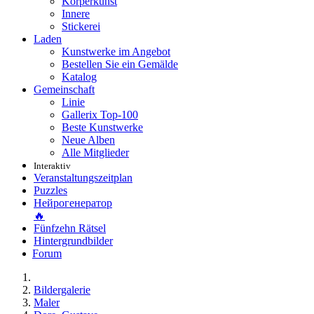
Körperkunst
Innere
Stickerei
Laden
Kunstwerke im Angebot
Bestellen Sie ein Gemälde
Katalog
Gemeinschaft
Linie
Gallerix Top-100
Beste Kunstwerke
Neue Alben
Alle Mitglieder
Interaktiv
Veranstaltungszeitplan
Puzzles
Нейрогенератор
🔥
Fünfzehn Rätsel
Hintergrundbilder
Forum
Bildergalerie
Maler