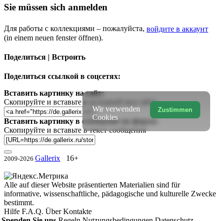
Sie müssen sich anmelden
Для работы с коллекциями – пожалуйста,
войдите в аккаунт
(in einem neuen fenster öffnen).
Поделиться | Встроить
Поделиться ссылкой в соцсетях:
Вставить картинку на сайт:
Скопируйте и вставьте в исходный код сайта
Wir verwenden
Zustimmen
Cookies
Вставить картинку в сообщение на форум:
Скопируйте и вставьте в текст сообщения
Gallerix
16+
2009-2026
Alle auf dieser Website präsentierten Materialien sind für
informative, wissenschaftliche, pädagogische und kulturelle Zwecke
bestimmt.
Hilfe
F.A.Q.
Über
Kontakte
Spenden Sie uns
Regeln
Nutzungsbedingungen
Datenschutz-