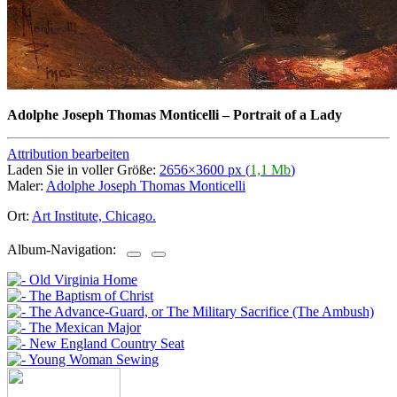
Adolphe Joseph Thomas Monticelli
–
Portrait of a Lady
Attribution bearbeiten
Laden Sie in voller Größe:
2656×3600 px (
1,1 Mb
)
Maler:
Adolphe Joseph Thomas Monticelli
Ort:
Art Institute, Chicago.
Album-Navigation: