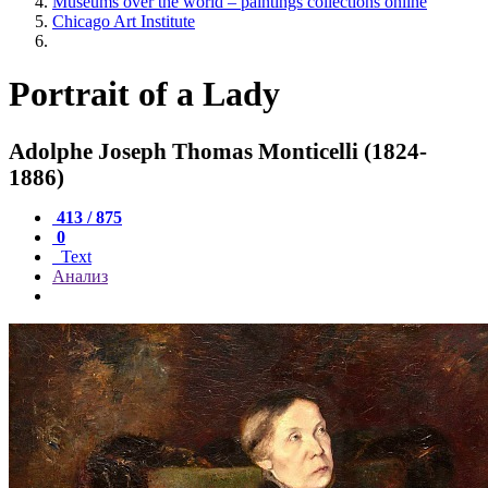
Museums over the world – paintings collections online
Chicago Art Institute
Portrait of a Lady
Adolphe Joseph Thomas Monticelli (1824-
1886)
413 / 875
0
Text
Анализ