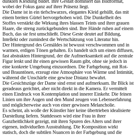
dunklen Kleidung bildet. Ihre Gestalt dominiert das Bildformat,
wobei der Fokus ganz auf ihrer Präsenz liegt.
Die Dame ist in ein tiefschwarzes, elegantes Kleid gehüllt, das mit
einem breiten Gürtel hervorgehoben wird. Die Dunkelheit des
Stoffes verstärkt die Wirkung ihres blassen Teints und ihrer grauen
Haare, die streng zurückgebunden sind. Ihre Hände ruhen auf einem
Buch, das sie fest umschließt. Diese Geste deutet auf Bildung,
Intellekt oder zumindest die Wertschätzung von Literatur hin.
Der Hintergrund des Gemäldes ist bewusst verschwommen und in
warmen, erdigen Tönen gehalten. Es handelt sich um einen diffusen,
fast abstrakten Hintergrund, der die Aufmerksamkeit auf die zentrale
Figur lenkt und ihr einen gewissen Raum gibt, ohne sie jedoch in
eine konkrete Umgebung einzuordnen. Die Farbgebung, mit Rot-
und Brauntönen, erzeugt eine Atmosphäre von Wärme und Intimität,
während die Unschärfe eine gewisse Distanz bewahrt.
Die Gesichtszüge der Dame sind ernst und aufmerksam. Ihr Blick ist
geradeaus gerichtet, aber nicht direkt in die Kamera. Er vermittelt
einen Eindruck von Kontemplation und innerer Einkehr. Die feinen
Linien um ihre Augen und den Mund zeugen von Lebenserfahrung
und möglicherweise auch von einer gewissen Melancholie.
Es scheint, als wolle der Künstler hier keine übertrieben idealisierte
Darstellung liefern. Stattdessen wird eine Frau in ihrer
Ganzheitlichkeit gezeigt, mit ihren Spuren des Alters und ihrer
eigenen, individuellen Ausstrahlung. Die Komposition wirkt
statisch, doch die subtilen Nuancen in der Farbgebung und die