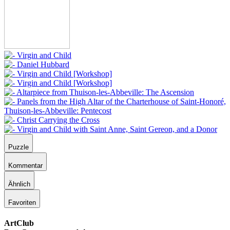
Puzzle
Kommentar
Ähnlich
Favoriten
ArtClub