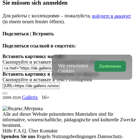
Sie müssen sich anmelden
Для работы с коллекциями – пожалуйста,
войдите в аккаунт
(in einem neuen fenster öffnen).
Поделиться | Встроить
Поделиться ссылкой в соцсетях:
Вставить картинку на сайт:
Скопируйте и вставьте в исходный код сайта
Wir verwenden
Zustimmen
Cookies
Вставить картинку в сообщение на форум:
Скопируйте и вставьте в текст сообщения
Gallerix
16+
2009-2026
Alle auf dieser Website präsentierten Materialien sind für
informative, wissenschaftliche, pädagogische und kulturelle Zwecke
bestimmt.
Hilfe
F.A.Q.
Über
Kontakte
Spenden Sie uns
Regeln
Nutzungsbedingungen
Datenschutz-