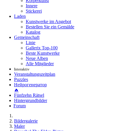
Körperkunst
Innere
Stickerei
Laden
Kunstwerke im Angebot
Bestellen Sie ein Gemälde
Katalog
Gemeinschaft
Linie
Gallerix Top-100
Beste Kunstwerke
Neue Alben
Alle Mitglieder
Interaktiv
Veranstaltungszeitplan
Puzzles
Нейрогенератор
🔥
Fünfzehn Rätsel
Hintergrundbilder
Forum
Bildergalerie
Maler