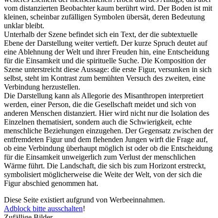
vom distanzierten Beobachter kaum berührt wird. Der Boden ist mit
kleinen, scheinbar zufälligen Symbolen übersät, deren Bedeutung
unklar bleibt.
Unterhalb der Szene befindet sich ein Text, der die subtextuelle
Ebene der Darstellung weiter vertieft. Der kurze Spruch deutet auf
eine Ablehnung der Welt und ihrer Freuden hin, eine Entscheidung
für die Einsamkeit und die spirituelle Suche. Die Komposition der
Szene unterstreicht diese Aussage: die erste Figur, versunken in sich
selbst, steht im Kontrast zum bemühten Versuch des zweiten, eine
Verbindung herzustellen.
Die Darstellung kann als Allegorie des Misanthropen interpretiert
werden, einer Person, die die Gesellschaft meidet und sich von
anderen Menschen distanziert. Hier wird nicht nur die Isolation des
Einzelnen thematisiert, sondern auch die Schwierigkeit, echte
menschliche Beziehungen einzugehen. Der Gegensatz zwischen der
entfremdeten Figur und dem flehenden Jungen wirft die Frage auf,
ob eine Verbindung überhaupt möglich ist oder ob die Entscheidung
für die Einsamkeit unweigerlich zum Verlust der menschlichen
Wärme führt. Die Landschaft, die sich bis zum Horizont erstreckt,
symbolisiert möglicherweise die Weite der Welt, von der sich die
Figur abschied genommen hat.
Diese Seite existiert aufgrund von Werbeeinnahmen.
Adblock bitte ausschalten
!
Zufällige Bilder