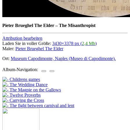
Pieter Brueghel The Elder
–
The Misanthropist
Attribution bearbeiten
Laden Sie in voller Größe:
3430×3378 px (
2,4 Mb
)
Maler:
Pieter Brueghel The Elder
Ort:
Museum Capodimonte, Naples (Museo di Capodimonte).
Album-Navigation: