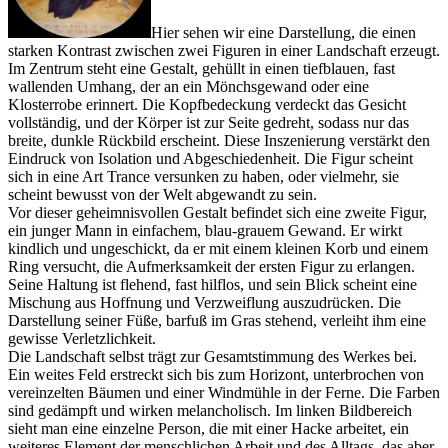
Hier sehen wir eine Darstellung, die einen
starken Kontrast zwischen zwei Figuren in einer Landschaft erzeugt.
Im Zentrum steht eine Gestalt, gehüllt in einen tiefblauen, fast
wallenden Umhang, der an ein Mönchsgewand oder eine
Klosterrobe erinnert. Die Kopfbedeckung verdeckt das Gesicht
vollständig, und der Körper ist zur Seite gedreht, sodass nur das
breite, dunkle Rückbild erscheint. Diese Inszenierung verstärkt den
Eindruck von Isolation und Abgeschiedenheit. Die Figur scheint
sich in eine Art Trance versunken zu haben, oder vielmehr, sie
scheint bewusst von der Welt abgewandt zu sein.
Vor dieser geheimnisvollen Gestalt befindet sich eine zweite Figur,
ein junger Mann in einfachem, blau-grauem Gewand. Er wirkt
kindlich und ungeschickt, da er mit einem kleinen Korb und einem
Ring versucht, die Aufmerksamkeit der ersten Figur zu erlangen.
Seine Haltung ist flehend, fast hilflos, und sein Blick scheint eine
Mischung aus Hoffnung und Verzweiflung auszudrücken. Die
Darstellung seiner Füße, barfuß im Gras stehend, verleiht ihm eine
gewisse Verletzlichkeit.
Die Landschaft selbst trägt zur Gesamtstimmung des Werkes bei.
Ein weites Feld erstreckt sich bis zum Horizont, unterbrochen von
vereinzelten Bäumen und einer Windmühle in der Ferne. Die Farben
sind gedämpft und wirken melancholisch. Im linken Bildbereich
sieht man eine einzelne Person, die mit einer Hacke arbeitet, ein
weiteres Element der menschlichen Arbeit und des Alltags, das aber