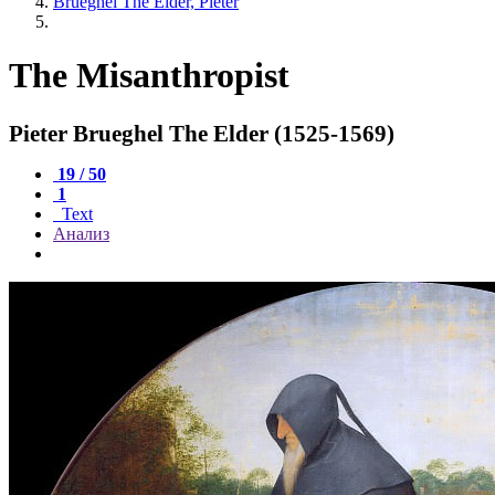
Brueghel The Elder, Pieter
The Misanthropist
Pieter Brueghel The Elder (1525-1569)
19 / 50
1
Text
Анализ