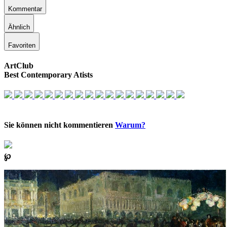
Kommentar
Ähnlich
Favoriten
ArtClub
Best Contemporary Atists
Sie können nicht kommentieren
Warum?
℘