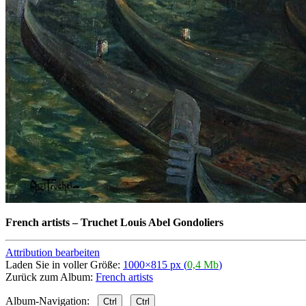
French artists
–
Truchet Louis Abel Gondoliers
Attribution bearbeiten
Laden Sie in voller Größe:
1000×815 px (
0,4 Mb
)
Zurück zum Album:
French artists
Album-Navigation:
Ctrl
Ctrl