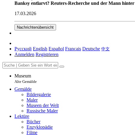
Banksy entlarvt? Reuters-Recherche und der Mann hinter
17.03.2026
Nachrichtenübersicht
Русский
English
Español
Français
Deutsche
中文
Anmelden
Registrieren
Museum
Alte Gemälde
Gemälde
Bildergalerie
Maler
Museen der Welt
Russische Maler
Lektüre
Bücher
Enzyklopädie
Filme