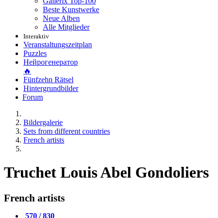
Gallerix Top-100
Beste Kunstwerke
Neue Alben
Alle Mitglieder
Interaktiv
Veranstaltungszeitplan
Puzzles
Нейрогенератор
🔥
Fünfzehn Rätsel
Hintergrundbilder
Forum
Bildergalerie
Sets from different countries
French artists
Truchet Louis Abel Gondoliers
French artists
570 / 830