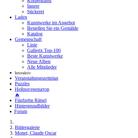
Körperkunst
Innere
Stickerei
Laden
Kunstwerke im Angebot
Bestellen Sie ein Gemälde
Katalog
Gemeinschaft
Linie
Gallerix Top-100
Beste Kunstwerke
Neue Alben
Alle Mitglieder
Interaktiv
Veranstaltungszeitplan
Puzzles
Нейрогенератор
🔥
Fünfzehn Rätsel
Hintergrundbilder
Forum
Bildergalerie
Monet, Claude Oscar