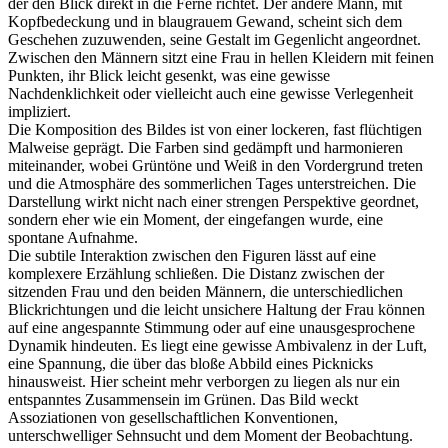
der den Blick direkt in die Ferne richtet. Der andere Mann, mit
Kopfbedeckung und in blaugrauem Gewand, scheint sich dem
Geschehen zuzuwenden, seine Gestalt im Gegenlicht angeordnet.
Zwischen den Männern sitzt eine Frau in hellen Kleidern mit feinen
Punkten, ihr Blick leicht gesenkt, was eine gewisse
Nachdenklichkeit oder vielleicht auch eine gewisse Verlegenheit
impliziert.
Die Komposition des Bildes ist von einer lockeren, fast flüchtigen
Malweise geprägt. Die Farben sind gedämpft und harmonieren
miteinander, wobei Grüntöne und Weiß in den Vordergrund treten
und die Atmosphäre des sommerlichen Tages unterstreichen. Die
Darstellung wirkt nicht nach einer strengen Perspektive geordnet,
sondern eher wie ein Moment, der eingefangen wurde, eine
spontane Aufnahme.
Die subtile Interaktion zwischen den Figuren lässt auf eine
komplexere Erzählung schließen. Die Distanz zwischen der
sitzenden Frau und den beiden Männern, die unterschiedlichen
Blickrichtungen und die leicht unsichere Haltung der Frau können
auf eine angespannte Stimmung oder auf eine unausgesprochene
Dynamik hindeuten. Es liegt eine gewisse Ambivalenz in der Luft,
eine Spannung, die über das bloße Abbild eines Picknicks
hinausweist. Hier scheint mehr verborgen zu liegen als nur ein
entspanntes Zusammensein im Grünen. Das Bild weckt
Assoziationen von gesellschaftlichen Konventionen,
unterschwelliger Sehnsucht und dem Moment der Beobachtung.