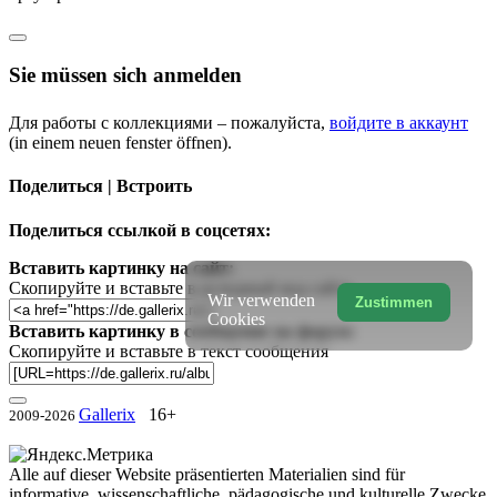
Sie müssen sich anmelden
Для работы с коллекциями – пожалуйста,
войдите в аккаунт
(in einem neuen fenster öffnen).
Поделиться | Встроить
Поделиться ссылкой в соцсетях:
Вставить картинку на сайт:
Скопируйте и вставьте в исходный код сайта
Wir verwenden
Zustimmen
Cookies
Вставить картинку в сообщение на форум:
Скопируйте и вставьте в текст сообщения
Gallerix
16+
2009-2026
Alle auf dieser Website präsentierten Materialien sind für
informative, wissenschaftliche, pädagogische und kulturelle Zwecke