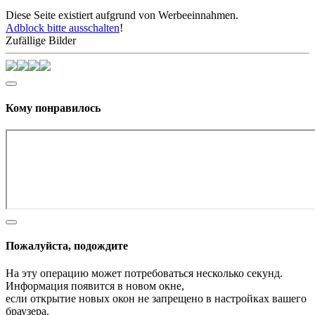
Diese Seite existiert aufgrund von Werbeeinnahmen.
Adblock bitte ausschalten
!
Zufällige Bilder
Кому понравилось
Пожалуйста, подождите
На эту операцию может потребоваться несколько секунд.
Информация появится в новом окне,
если открытие новых окон не запрещено в настройках вашего
браузера.