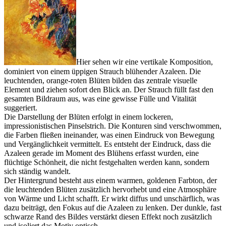
Hier sehen wir eine vertikale Komposition,
dominiert von einem üppigen Strauch blühender Azaleen. Die
leuchtenden, orange-roten Blüten bilden das zentrale visuelle
Element und ziehen sofort den Blick an. Der Strauch füllt fast den
gesamten Bildraum aus, was eine gewisse Fülle und Vitalität
suggeriert.
Die Darstellung der Blüten erfolgt in einem lockeren,
impressionistischen Pinselstrich. Die Konturen sind verschwommen,
die Farben fließen ineinander, was einen Eindruck von Bewegung
und Vergänglichkeit vermittelt. Es entsteht der Eindruck, dass die
Azaleen gerade im Moment des Blühens erfasst wurden, eine
flüchtige Schönheit, die nicht festgehalten werden kann, sondern
sich ständig wandelt.
Der Hintergrund besteht aus einem warmen, goldenen Farbton, der
die leuchtenden Blüten zusätzlich hervorhebt und eine Atmosphäre
von Wärme und Licht schafft. Er wirkt diffus und unschärflich, was
dazu beiträgt, den Fokus auf die Azaleen zu lenken. Der dunkle, fast
schwarze Rand des Bildes verstärkt diesen Effekt noch zusätzlich
und isoliert das Motiv optisch.