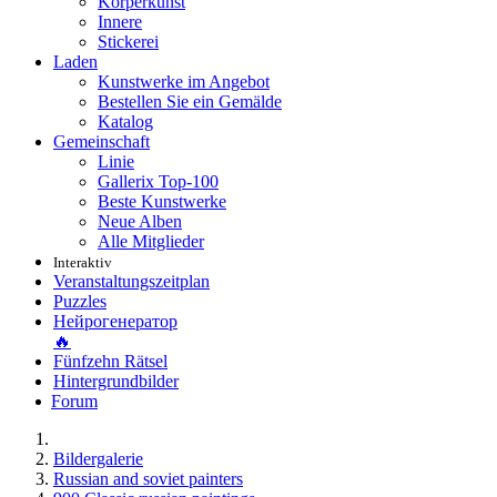
Körperkunst
Innere
Stickerei
Laden
Kunstwerke im Angebot
Bestellen Sie ein Gemälde
Katalog
Gemeinschaft
Linie
Gallerix Top-100
Beste Kunstwerke
Neue Alben
Alle Mitglieder
Interaktiv
Veranstaltungszeitplan
Puzzles
Нейрогенератор
🔥
Fünfzehn Rätsel
Hintergrundbilder
Forum
Bildergalerie
Russian and soviet painters