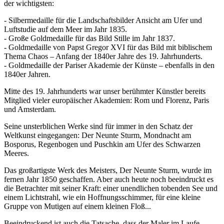
der wichtigsten:
- Silbermedaille für die Landschaftsbilder Ansicht am Ufer und
Luftstudie auf dem Meer im Jahr 1835.
- Große Goldmedaille für das Bild Stille im Jahr 1837.
- Goldmedaille von Papst Gregor XVI für das Bild mit biblischem
Thema Chaos – Anfang der 1840er Jahre des 19. Jahrhunderts.
- Goldmedaille der Pariser Akademie der Künste – ebenfalls in den
1840er Jahren.
Mitte des 19. Jahrhunderts war unser berühmter Künstler bereits
Mitglied vieler europäischer Akademien: Rom und Florenz, Paris
und Amsterdam.
Seine unsterblichen Werke sind für immer in den Schatz der
Weltkunst eingegangen: Der Neunte Sturm, Mondnacht am
Bosporus, Regenbogen und Puschkin am Ufer des Schwarzen
Meeres.
Das großartigste Werk des Meisters, Der Neunte Sturm, wurde im
fernen Jahr 1850 geschaffen. Aber auch heute noch beeindruckt es
die Betrachter mit seiner Kraft: einer unendlichen tobenden See und
einem Lichtstrahl, wie ein Hoffnungsschimmer, für eine kleine
Gruppe von Mutigen auf einem kleinen Floß...
Beeindruckend ist auch die Tatsache, dass der Maler im Laufe