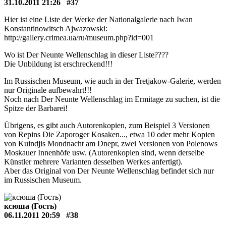
31.10.2011 21:26
#37
Hier ist eine Liste der Werke der Nationalgalerie nach Iwan
Konstantinowitsch Ajwazowski:
http://gallery.crimea.ua/ru/museum.php?id=001
Wo ist Der Neunte Wellenschlag in dieser Liste????
Die Unbildung ist erschreckend!!!
Im Russischen Museum, wie auch in der Tretjakow-Galerie, werden
nur Originale aufbewahrt!!!
Noch nach Der Neunte Wellenschlag im Ermitage zu suchen, ist die
Spitze der Barbarei!
Übrigens, es gibt auch Autorenkopien, zum Beispiel 3 Versionen
von Repins Die Zaporoger Kosaken..., etwa 10 oder mehr Kopien
von Kuindjis Mondnacht am Dnepr, zwei Versionen von Polenows
Moskauer Innenhöfe usw. (Autorenkopien sind, wenn derselbe
Künstler mehrere Varianten desselben Werkes anfertigt).
Aber das Original von Der Neunte Wellenschlag befindet sich nur
im Russischen Museum.
ксюша (Гость)
06.11.2011 20:59
#38