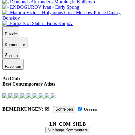
Puzzle
Kommentar
Ähnlich
Favoriten
ArtClub
Best Contemporary Atists
BEMERKUNGEN: 69
Schreiben
Ответы
LN_COM_SHLB