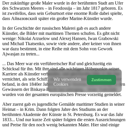
Der zukünftige große Maler wurde in der berühmten Stadt am Ufer
des Schwarzen Meeres – in Feodossija – im Jahr 1817 geboren. Es
ist zweifellos, dass sein Geburtsort eine enorme Rolle dabei spielte,
dass Айвазовский später ein großer Marine-Künstler wurde.
In der Geschichte der russischen Malerei gab es auch andere
Künstler, die Bilder mit maritimen Themen schufen. Es gibt nicht
wenige: Nikolai Arzuelow und Alexej Hansen, Iwan Grabowski
und Michail Tkatsenko, sowie viele andere, aber keiner von ihnen
war dazu bestimmt, in eine Reihe mit dem Sohn von Gework
Ajwasjan zu treten...
... Das Meer war ein verführerischer Ruf und gleichzeitig ein
Schicksal für ihn. Mit ihm sind alle wichtigen Höhepunkte seiner
Karriere als Künstler verbunden, und gleichzeitig hätte es ihn fast
vernichtet, als sein Schiff, auf dem sich der bereits bekannte Maler
Wir verwenden
Zustimmen
Cookies
befand, in den 1840er Jahren bei einer Seereise durch Europa in den
Gewässern der Biskaya-Bucht fast unterging... Seine Todesfälle
wurden von der gesamten europäischen Presse vorzeitig gemeldet.
Aber zuerst gab es jugendliche Gemälde maritimer Studien in seiner
Heimat – in Krim. Dann folgten Jahre des Studiums an der
berühmten Akademie der Künste in St. Petersburg. Es war das Jahr
1833... Und nur kurze Zeit später folgten die ersten Auszeichnungen
und Preise für den noch wenig bekannten Maler. Hier sind einige